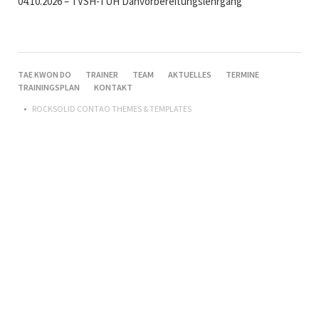
04.10.2026 – TVSH-TUH Danvorbereitungslehrgang
NAVIGATION
TAE KWON DO
TRAINER
TEAM
AKTUELLES
TERMINE
ÜBERSPRINGEN
TRAININGSPLAN
KONTAKT
ROCKSOLID CONTAO THEMES & TEMPLATES