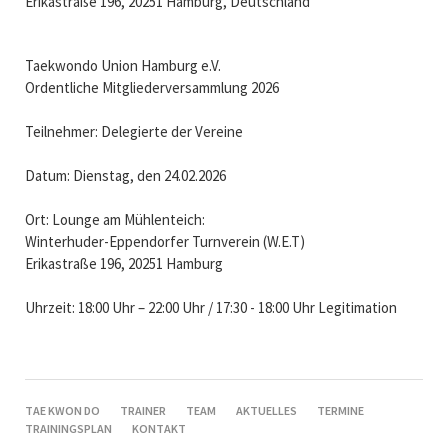
Erikastraße 196, 20251 Hamburg, Deutschland
Taekwondo Union Hamburg e.V.
Ordentliche Mitgliederversammlung 2026
Teilnehmer: Delegierte der Vereine
Datum: Dienstag, den 24.02.2026
Ort: Lounge am Mühlenteich:
Winterhuder-Eppendorfer Turnverein (W.E.T)
Erikastraße 196, 20251 Hamburg
Uhrzeit: 18:00 Uhr – 22:00 Uhr / 17:30 - 18:00 Uhr Legitimation
NAVIGATION
TAE KWON DO
TRAINER
TEAM
AKTUELLES
TERMINE
ÜBERSPRINGEN
TRAININGSPLAN
KONTAKT